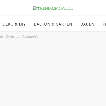
DEKO & DIY
BALKON & GARTEN
BAUEN
F
er Großstadt: So klappt’s