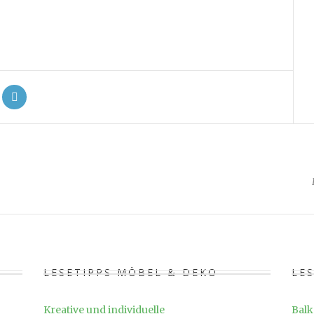
LESETIPPS MÖBEL & DEKO
LE
Kreative und individuelle
Balk